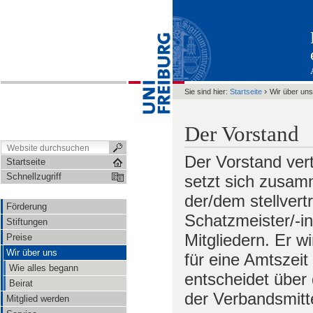
›
Sie sind hier:
Startseite
Wir über uns
Der Vorstand
Der Vorstand ver
Startseite
Schnellzugriff
setzt sich zusam
der/dem stellver
Förderung
Schatzmeister/-in
Stiftungen
Mitgliedern. Er w
Preise
Wir über uns
für eine Amtszeit
Wie alles begann
entscheidet übe
Beirat
der Verbandsmitte
Mitglied werden