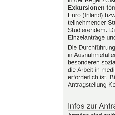
in der Regel zwi
Exkursionen
för
Euro (Inland) bzw
teilnehmender St
Studierendem. D
Einzelanträge un
Die Durchführung
in Ausnahmefälle
besonderen sozia
die Arbeit in med
erforderlich ist. 
Antragstellung Ko
Infos zur Antr