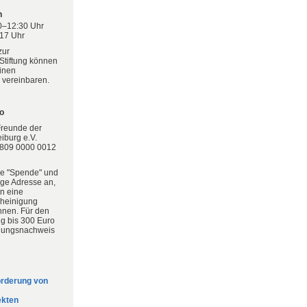
n
0–12:30 Uhr
–17 Uhr
zur
Stiftung können
einen
 vereinbaren.
o
Freunde der
eiburg e.V.
809 0000 0012
ie "Spende" und
ige Adresse an,
en eine
heinigung
nnen. Für den
 bis 300 Euro
hlungsnachweis
örderung von
ekten