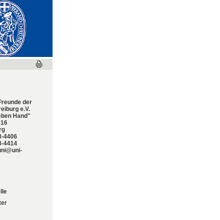
werden
Freunde der
reiburg e.V.
eben Hand"
 16
rg
3-4406
3-4414
uni@uni-
lle
ter