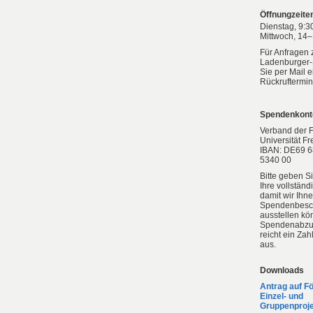
Öffnungzeite
Dienstag, 9:3
Mittwoch, 14
Für Anfragen 
Ladenburger-
Sie per Mail 
Rückruftermin
Spendenkont
Verband der 
Universität Fr
IBAN: DE69 6
5340 00
Bitte geben S
Ihre vollständ
damit wir Ihn
Spendenbesc
ausstellen kö
Spendenabzug
reicht ein Za
aus.
Downloads
Antrag auf F
Einzel- und
Gruppenproj