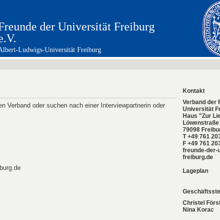
Freunde der Universität Freiburg
e.V.
Albert-Ludwigs-Universität Freiburg
Förderung
Stiftungen
Preise
Wir über uns
Mitglied 
Service
Presse
Aktuelles
Kontakt
Verband der 
en Verband oder suchen nach einer Interviewpartnerin oder
Universität F
Haus "Zur Li
Löwenstraße
79098 Freibu
T +49 761 20
F +49 761 20
freunde-der-
freiburg.de
iburg.de
Lageplan
Geschäftsste
Christel Förs
Nina Korac